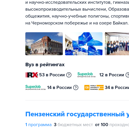
и научно-исследовательских институтов, гимнази
высокопроизводительных вычислени, Образоват
общежития, научно-учебные полигоны, спортив
на Черноморском побережье и на озере Байкал.
Вуз в рейтингах
53 в России
12 в России
14 в России
34 в Росси
Пензенский государственный 
1
программа
3
бюджетных мест
от 100
проходно