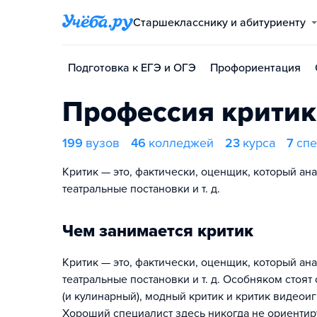
Старшекласснику и абитуриенту
Подготовка к ЕГЭ и ОГЭ
Профориентация
Профессия критик
199
вузов
46
колледжей
23
курса
7
спе
Критик — это, фактически, оценщик, который ан
театральные постановки и т. д.
Чем занимается критик
Критик — это, фактически, оценщик, который ан
театральные постановки и т. д. Особняком стоя
(и кулинарный), модный критик и критик видеоиг
Хороший специалист здесь никогда не ориентир