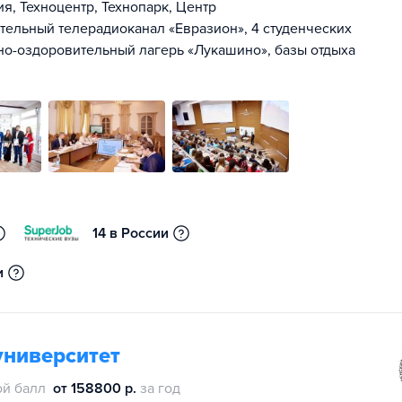
я, Техноцентр, Технопарк, Центр
ельный телерадиоканал «Евразион», 4 студенческих
но-оздоровительный лагерь «Лукашино», базы отдыха
14 в России
и
университет
й балл
от 158800 р.
за год