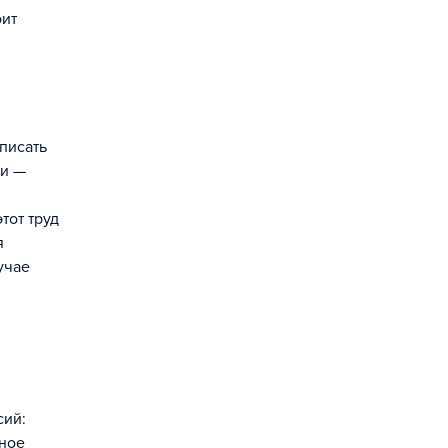
оит
писать
ки —
тот труд
я
учае
сий:
рное