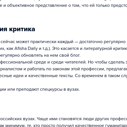
 и объективное представление о том, что ей только предст
ия критика
 сейчас может практически каждый — достаточно регулярно 
 как Afisha Daily и т.д.). Это касается и литературной крити
егулярно обновлять на нем свой блог.
фессиональной среде и среди читателей. Но чтобы сделать э
рналистом и работать по законам этой профессии, предлага
ные идеи и качественные тексты. Со временем в таком сл
ции или преподают спецкурсы в вузах.
российских вузах. Чаще ими становятся люди других профес
ак минимум, те, кто просто получил качественное гуманита