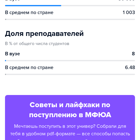
В среднем по стране
1 003
Доля преподавателей
В % от общего числа студентов
В вузе
8
В среднем по стране
6.48
Советы и лайфхаки по
поступлению в МФЮА
Мечтаешь поступить в этот универ? Собрали для
тебя в удобном pdf-формате — все способы попасть