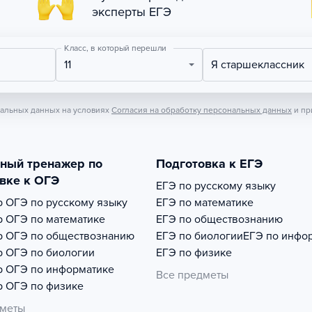
эксперты ЕГЭ
Класс, в который перешли
11
Я старшеклассник
нальных данных на условиях
Согласия на обработку персональных данных
и пр
тный тренажер по
Подготовка к ЕГЭ
вке к ОГЭ
ЕГЭ по русскому языку
р
ОГЭ по русскому языку
ЕГЭ по математике
р
ОГЭ по математике
ЕГЭ по обществознанию
р
ОГЭ по обществознанию
ЕГЭ по биологии
ЕГЭ по инфо
р
ОГЭ по биологии
ЕГЭ по физике
р
ОГЭ по информатике
Все предметы
р
ОГЭ по физике
дметы