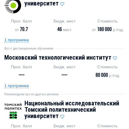
университет
Прох. балл
Бюдж. мест
Стоимость
70.7
46
180 000
от
мест
от
р./год
1 программа
Вуз с дистанционным обучением
Московский технологический институт
Прох. балл
Бюдж. мест
Стоимость
—
—
80 000
р./год
1 программа
Рекомендуем вуз из другого региона
Национальный исследовательский
Томский политехнический
университет
Прох. балл
Бюдж. мест
Стоимость