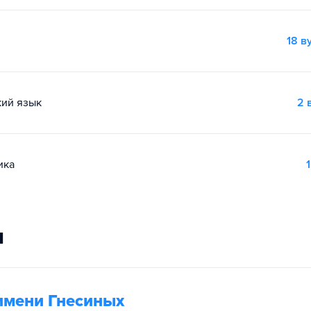
18 в
кий язык
2 
ика
1
и
имени Гнесиных