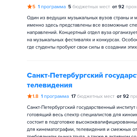
5
1
программа
5
бюджетных мест
от 92
прох
Один из ведущих музыкальных вузов страны и ми
именно здесь представлены все возможные сп
направлений. Концертный отдел вуза организуе
на музыкальных фестивалях и конкурсах. Особо
где студенты пробуют свои силы в создании эти
Санкт-Петербургский государс
телевидения
1.8
1
программа
17
бюджетных мест
от 92
пр
Санкт-Петербургский государственный институт 
готовящий весь спектр специалистов для кино
состоит в подготовке высококвалифицированны
для кинематографии, телевидения и смежных о
требованиям рынка труда, а также в активном с