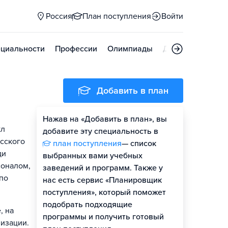
Россия
План поступления
Войти
циальности
Профессии
Олимпиады
Дни открытых д
Добавить в план
Нажав на «Добавить в план», вы
кл
добавите эту специальность в
усского
план поступления
— список
ди
выбранных вами учебных
соналом,
заведений и программ. Также у
по
нас есть сервис «Планировщик
поступления», который поможет
подобрать подходящие
, на
программы и получить готовый
лизации.