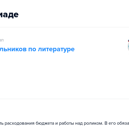
иаде
ап
льников по литературе
ь расходования бюджета и работы над роликом. В его обяз