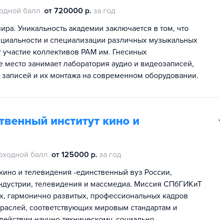
одной балл
от 720000 р.
за год
ра. Уникальность академии заключается в том, что
ециальности и специализации различных музыкальных
т участие коллективов РАМ им. Гнесиных
е место занимает лаборатория аудио и видеозаписей,
х записей и их монтажа на современном оборудовании.
твенный институт кино и
оходной балл
от 125000 р.
за год
кино и телевидения -единственный вуз России,
индустрии, телевидения и массмедиа. Миссия СПбГИКиТ
х, гармонично развитых, профессиональных кадров
траслей, соответствующих мировым стандартам и
одействии научно-техническому, социально-