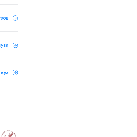
узов
вуза
 вуз