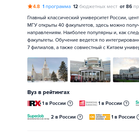
4.8
1
программа
12
бюджетных мест
от 86
пр
Главный классический университет России, цент
МГУ открыты 40 факультетов, здесь можно полу
направлениям. Наиболее популярны и, как сле
факультеты. Обучение ведется по интегрирован
7 филиалов, а также совместный с Китаем унив
Вуз в рейтингах
1 в России
1 в России
2 в России
1 в России