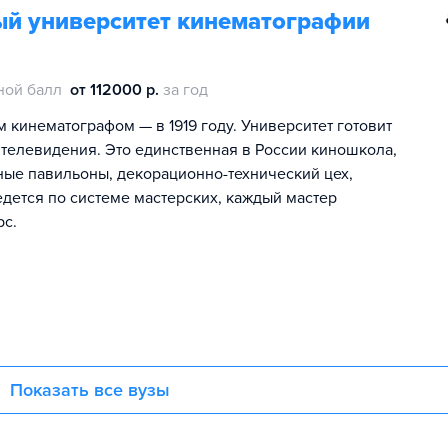
ый университет кинематографии
ной балл
от 112000 р.
за год
кинематографом — в 1919 году. Университет готовит
 телевидения. Это единственная в России киношкола,
чные павильоны, декорационно-технический цех,
дется по системе мастерских, каждый мастер
рс.
Показать все вузы