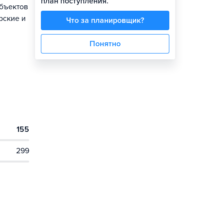
план поступления.
объектов
рские и
Что за планировщик?
Понятно
155
299