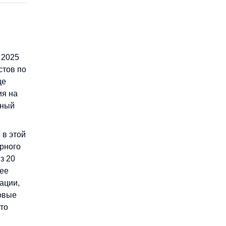
 2025
стов по
ще
ия на
нный
 в этой
рного
з 20
 ее
ации,
говые
это