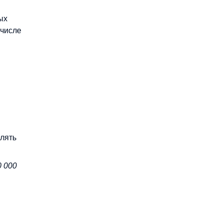
ых
 числе
лять
0 000