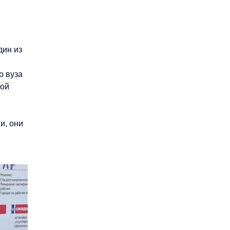
дин из
о вуза
вой
и, они