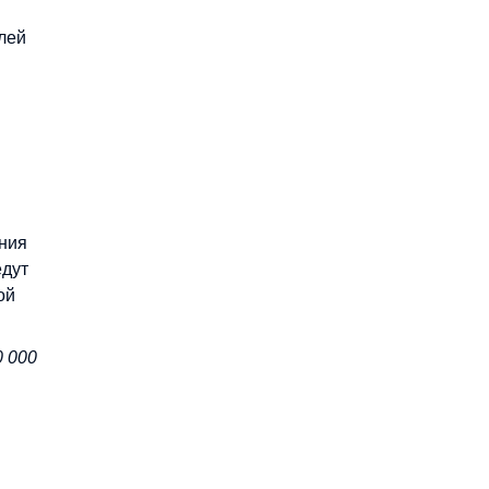
лей
ния
едут
ой
0 000