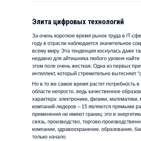
Элита цифровых технологий
За очень короткое время рынок труда в IT-сфе
году в отрасли наблюдается значительное со
всему миру. Эта тенденция коснулась даже таки
недавно для айтишника любого уровня найти р
этом поле очень жесткая. Одна из первых пр
интеллект, который стремительно вытесняет “
Но в то же самое время растет потребность 
области непросто, ведь качественное образ
характера: электроники, физики, математики, 
компаний-лидеров – 15 являются прямыми р
применения не имеют границ: это и энергетика
связь, производство, торгово-производствен
компании, здравоохранение, образование, бан
только начало.