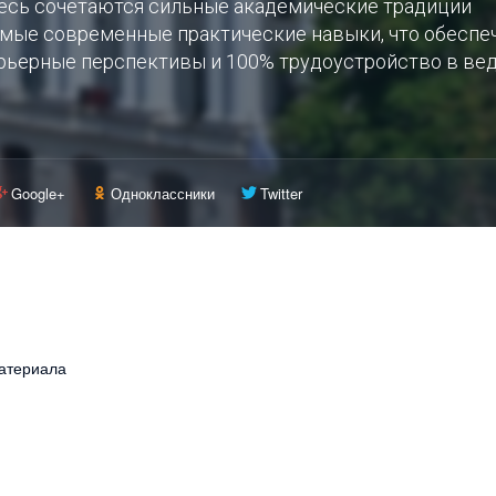
есь сочетаются сильные академические традиции
амые современные практические навыки, что обеспе
рьерные перспективы и 100% трудоустройство в ве
Google+
Одноклассники
Twitter
атериала