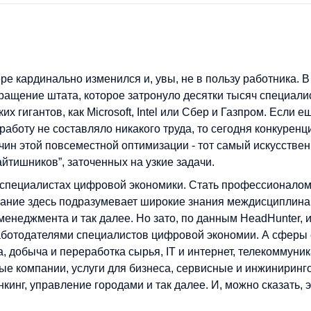
ре кардинально изменился и, увы, не в пользу работника. В
кращение штата, которое затронуло десятки тысяч специали
х гигантов, как Microsoft, Intel или Сбер и Газпром. Если е
аботу не составляло никакого труда, то сегодня конкуренц
ичин этой повсеместной оптимизации - тот самый искусстве
айтишников”, заточенных на узкие задачи.
в специалистах цифровой экономики. Стать профессионалом
ование здесь подразумевает широкие знания междисциплина
менеджмента и так далее. Но зато, по данным HeadHunter, и
аботодателями специалистов цифровой экономии. А сферы
, добыча и переработка сырья, IT и интернет, телекоммуник
ные компании, услуги для бизнеса, сервисные и инжинирин
кинг, управление городами и так далее. И, можно сказать, 