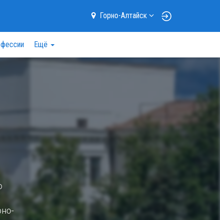
Горно-Алтайск
фессии
Ещё
о
но-