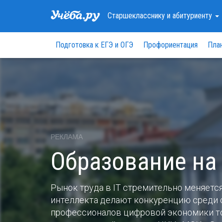
Старшекласснику
и абитуриенту
Подготовка к ЕГЭ и ОГЭ
Профориентация
Пла
РЕКЛАМА
Образование на
Рынок труда в IT стремительно меняетс
интеллекта делают конкуренцию среди с
профессионалов цифровой экономики то