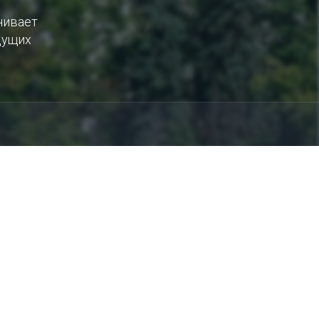
чивает
дущих